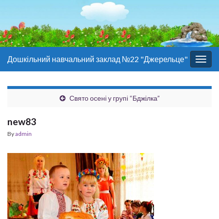
Дошкільний навчальний заклад №22 "Джерельце"
Togg
navig
Свято осені у групі “Бджілка”
new83
By
admin