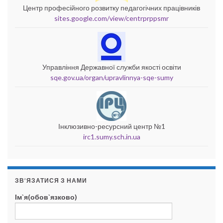
Центр професійного розвитку педагогічних працівників
sites.google.com/view/centrprppsmr
Управління Державної служби якості освіти
sqe.gov.ua/organ/upravlinnya-sqe-sumy
Інклюзивно-ресурсний центр №1
irc1.sumy.sch.in.ua
ЗВ’ЯЗАТИСЯ З НАМИ
Ім`я(обов`язково)