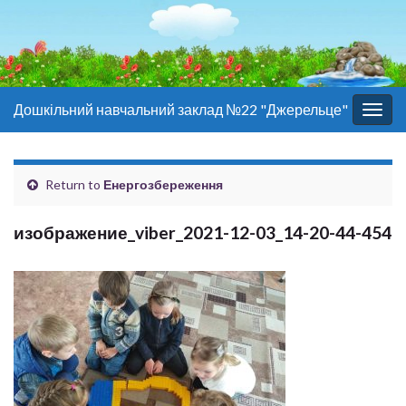
Дошкільний навчальний заклад №22 "Джерельце"
Togg
navig
Return to
Енергозбереження
изображение_viber_2021-12-03_14-20-44-454