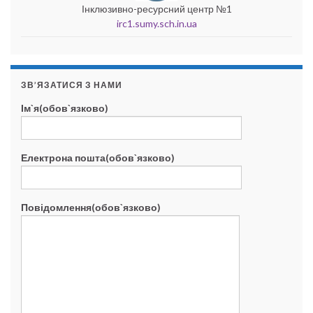
Інклюзивно-ресурсний центр №1
irc1.sumy.sch.in.ua
ЗВ’ЯЗАТИСЯ З НАМИ
Ім`я(обов`язково)
Електрона пошта(обов`язково)
Повідомлення(обов`язково)