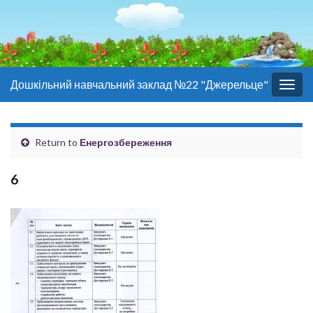
Дошкільний навчальний заклад №22 "Джерельце"
Togg
navig
Return to
Енергозбереження
6