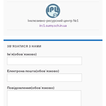
Інклюзивно-ресурсний центр №1
irc1.sumy.sch.in.ua
ЗВ’ЯЗАТИСЯ З НАМИ
Ім`я(обов`язково)
Електрона пошта(обов`язково)
Повідомлення(обов`язково)