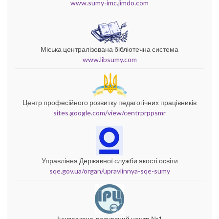
www.sumy-imc.jimdo.com
Міська централізована бібліотечна система
www.libsumy.com
Центр професійного розвитку педагогічних працівників
sites.google.com/view/centrprppsmr
Управління Державної служби якості освіти
sqe.gov.ua/organ/upravlinnya-sqe-sumy
Інклюзивно-ресурсний центр №1