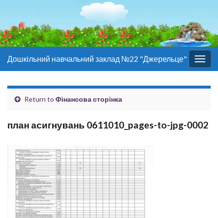
Дошкільний навчальний заклад №22 "Джерельце"
Togg
navig
Return to
Фінансова сторінка
план асигнувань 0611010_pages-to-jpg-0002