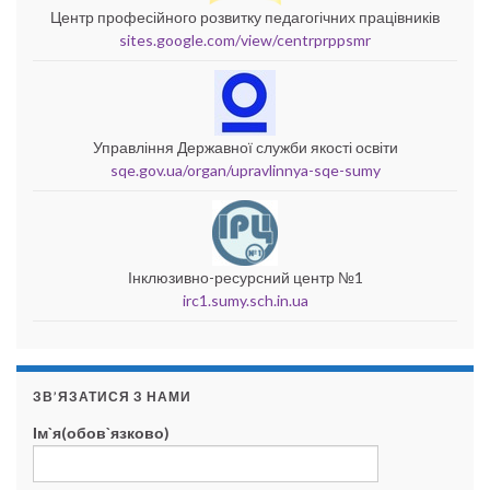
Центр професійного розвитку педагогічних працівників
sites.google.com/view/centrprppsmr
Управління Державної служби якості освіти
sqe.gov.ua/organ/upravlinnya-sqe-sumy
Інклюзивно-ресурсний центр №1
irc1.sumy.sch.in.ua
ЗВ’ЯЗАТИСЯ З НАМИ
Ім`я(обов`язково)