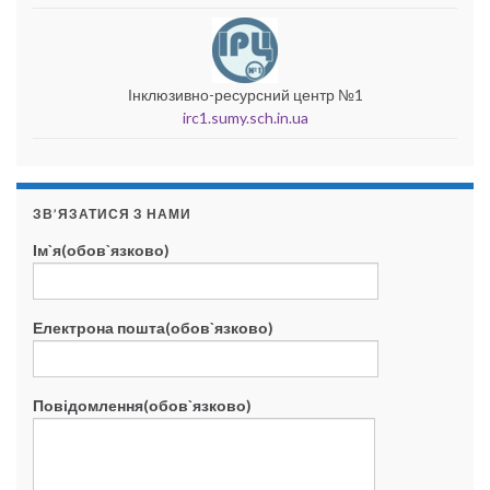
Інклюзивно-ресурсний центр №1
irc1.sumy.sch.in.ua
ЗВ’ЯЗАТИСЯ З НАМИ
Ім`я(обов`язково)
Електрона пошта(обов`язково)
Повідомлення(обов`язково)