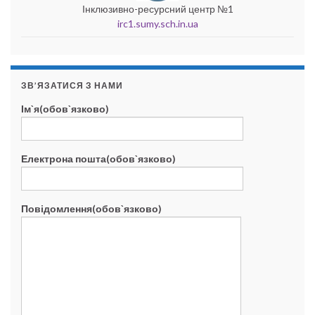
Інклюзивно-ресурсний центр №1
irc1.sumy.sch.in.ua
ЗВ’ЯЗАТИСЯ З НАМИ
Ім`я(обов`язково)
Електрона пошта(обов`язково)
Повідомлення(обов`язково)