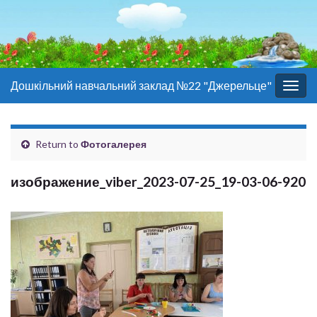
Дошкільний навчальний заклад №22 "Джерельце"
Togg
navig
Return to
Фотогалерея
изображение_viber_2023-07-25_19-03-06-920