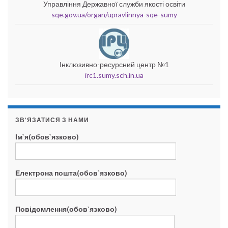
Управління Державної служби якості освіти
sqe.gov.ua/organ/upravlinnya-sqe-sumy
Інклюзивно-ресурсний центр №1
irc1.sumy.sch.in.ua
ЗВ’ЯЗАТИСЯ З НАМИ
Ім`я(обов`язково)
Електрона пошта(обов`язково)
Повідомлення(обов`язково)