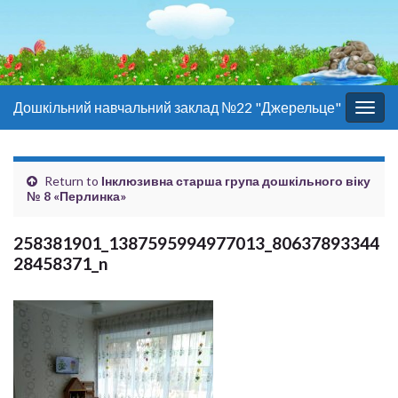
Дошкільний навчальний заклад №22 "Джерельце"
Togg
navig
Return to
Інклюзивна старша група дошкільного віку
№ 8 «Перлинка»
258381901_1387595994977013_80637893344
28458371_n