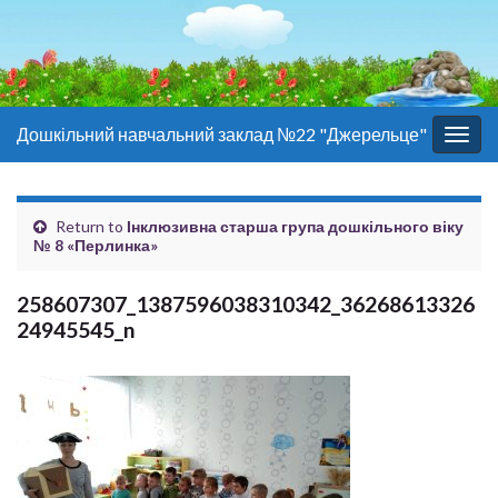
Дошкільний навчальний заклад №22 "Джерельце"
Togg
navig
Return to
Інклюзивна старша група дошкільного віку
№ 8 «Перлинка»
258607307_1387596038310342_36268613326
24945545_n