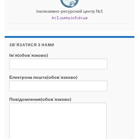
Інклюзивно-ресурсний центр №1
irc1.sumy.sch.in.ua
ЗВ’ЯЗАТИСЯ З НАМИ
Ім`я(обов`язково)
Електрона пошта(обов`язково)
Повідомлення(обов`язково)