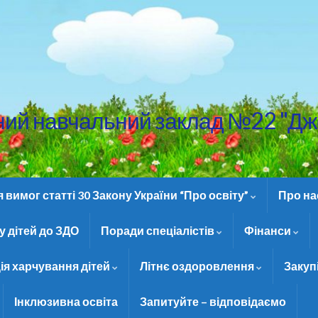
ний навчальний заклад №22 "Дж
вимог статті 30 Закону України “Про освіту”
Про н
 дітей до ЗДО
Поради спеціалістів
Фінанси
ія харчування дітей
Літнє оздоровлення
Закуп
Інклюзивна освіта
Запитуйте – відповідаємо