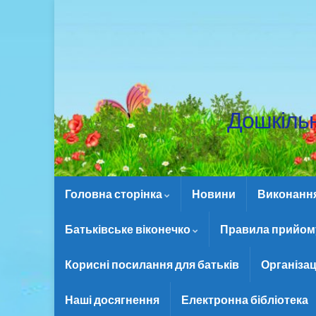
Дошкіль
Головна сторінка
Новини
Виконання 
Батьківське віконечко
Правила прийому
Корисні посилання для батьків
Організац
Наші досягнення
Електронна бібліотека