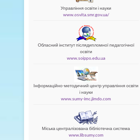
Управління освіти і науки
www.osvita.smr.gov.ua/
Обласний інститут післядипломної педагогічної
освіти
www.soippo.edu.ua
Інформаційно-методичний центр управління освіти
і науки
www.sumy-imc.jimdo.com
Міська централізована бібліотечна система
www.libsumy.com