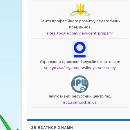
Центр професійного розвитку педагогічних
працівників
sites.google.com/view/centrprppsmr
Управління Державної служби якості освіти
sqe.gov.ua/organ/upravlinnya-sqe-sumy
Інклюзивно-ресурсний центр №1
irc1.sumy.sch.in.ua
ЗВ’ЯЗАТИСЯ З НАМИ