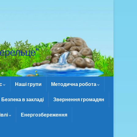
ерельце"
ас
Наші групи
Методична робота
Безпека в закладі
Звернення громадян
івлі
Енергозбереження