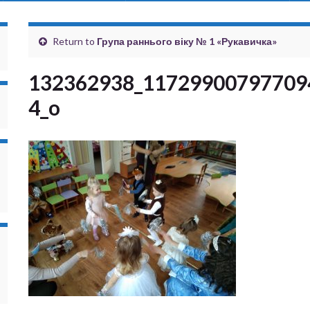
Return to
Група раннього віку № 1 «Рукавичка»
132362938_11729900797709
4_o