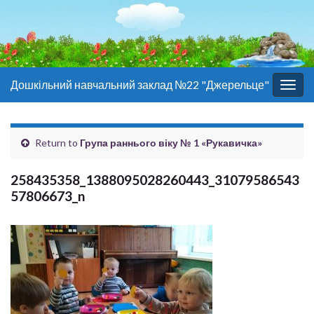
Дошкільний навчальний заклад №22 "Джерельце"
Togg
navig
Return to
Група раннього віку № 1 «Рукавичка»
258435358_1388095028260443_31079586543
57806673_n