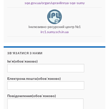
sqe.gov.ua/organ/upravlinnya-sqe-sumy
Інклюзивно-ресурсний центр №1
irc1.sumy.sch.in.ua
ЗВ’ЯЗАТИСЯ З НАМИ
Ім`я(обов`язково)
Електрона пошта(обов`язково)
Повідомлення(обов`язково)