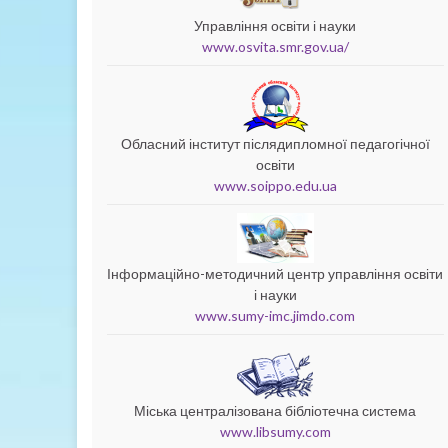
Управління освіти і науки
www.osvita.smr.gov.ua/
Обласний інститут післядипломної педагогічної
освіти
www.soippo.edu.ua
Інформаційно-методичний центр управління освіти
і науки
www.sumy-imc.jimdo.com
Міська централізована бібліотечна система
www.libsumy.com