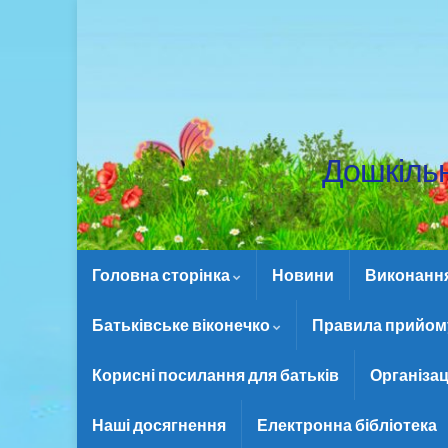
Дошкіль
Головна сторінка
Новини
Виконання 
Батьківське віконечко
Правила прийому
Корисні посилання для батьків
Організац
Наші досягнення
Електронна бібліотека