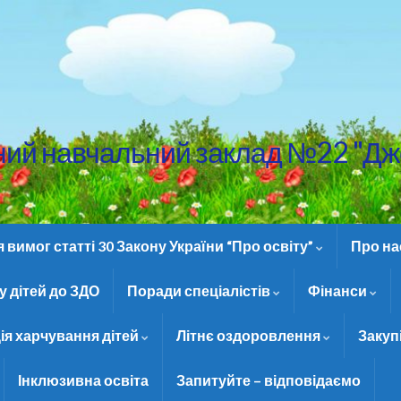
ний навчальний заклад №22 "Дж
вимог статті 30 Закону України “Про освіту”
Про н
 дітей до ЗДО
Поради спеціалістів
Фінанси
ія харчування дітей
Літнє оздоровлення
Закуп
Інклюзивна освіта
Запитуйте – відповідаємо