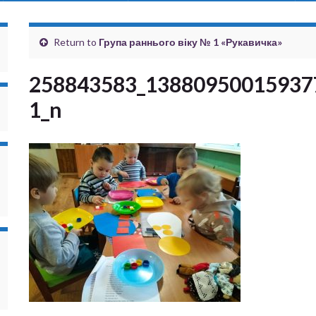
Return to
Група раннього віку № 1 «Рукавичка»
258843583_13880950015937
1_n