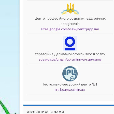
Центр професійного розвитку педагогічних
працівників
sites.google.com/view/centrprppsmr
Управління Державної служби якості освіти
sqe.gov.ua/organ/upravlinnya-sqe-sumy
Інклюзивно-ресурсний центр №1
irc1.sumy.sch.in.ua
ЗВ’ЯЗАТИСЯ З НАМИ