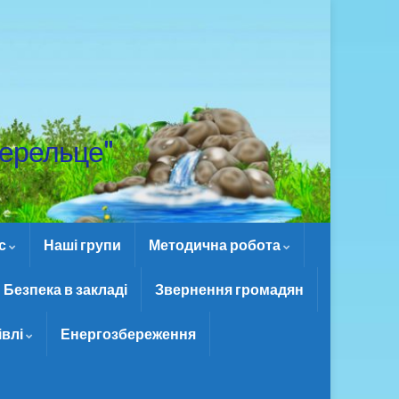
ерельце"
ас
Наші групи
Методична робота
Безпека в закладі
Звернення громадян
івлі
Енергозбереження