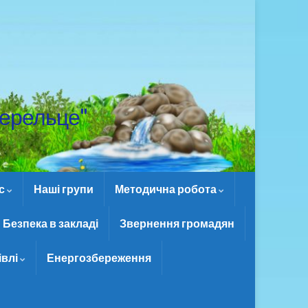
ерельце"
ас
Наші групи
Методична робота
Безпека в закладі
Звернення громадян
івлі
Енергозбереження