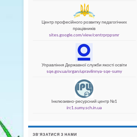
Центр професійного розвитку педагогічних
працівників
sites.google.com/view/centrprppsmr
Управління Державної служби якості освіти
sqe.gov.ua/organ/upravlinnya-sqe-sumy
Інклюзивно-ресурсний центр №1
irc1.sumy.sch.in.ua
ЗВ’ЯЗАТИСЯ З НАМИ