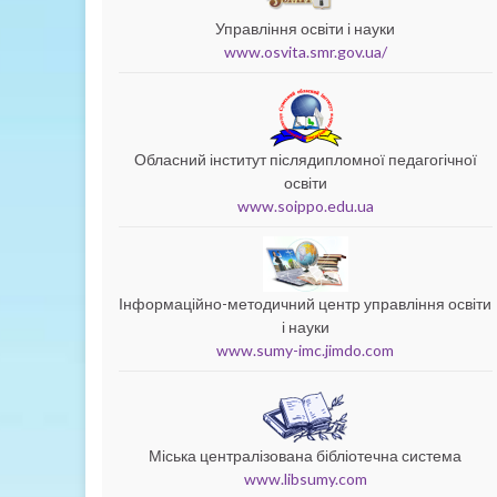
Управління освіти і науки
www.osvita.smr.gov.ua/
Обласний інститут післядипломної педагогічної
освіти
www.soippo.edu.ua
Інформаційно-методичний центр управління освіти
і науки
www.sumy-imc.jimdo.com
Міська централізована бібліотечна система
www.libsumy.com