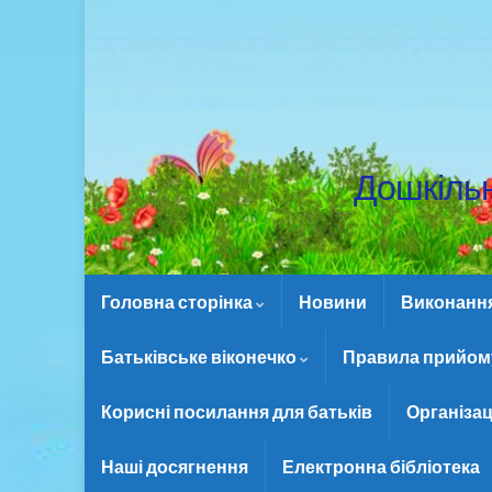
Дошкіль
Головна сторінка
Новини
Виконання 
Батьківське віконечко
Правила прийому
Корисні посилання для батьків
Організац
Наші досягнення
Електронна бібліотека