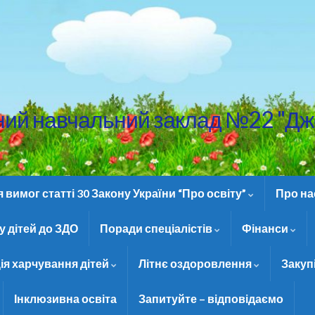
ний навчальний заклад №22 "Дж
вимог статті 30 Закону України “Про освіту”
Про н
 дітей до ЗДО
Поради спеціалістів
Фінанси
ія харчування дітей
Літнє оздоровлення
Закуп
Інклюзивна освіта
Запитуйте – відповідаємо