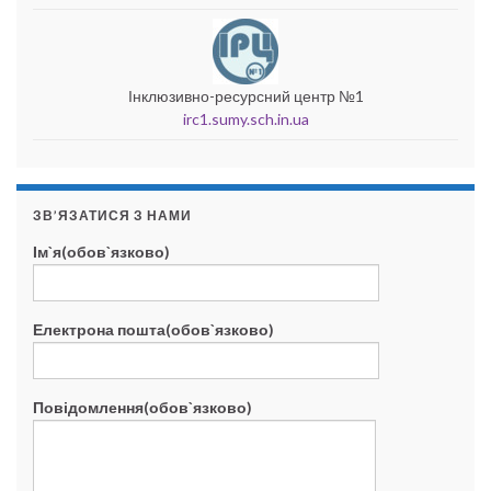
Інклюзивно-ресурсний центр №1
irc1.sumy.sch.in.ua
ЗВ’ЯЗАТИСЯ З НАМИ
Ім`я(обов`язково)
Електрона пошта(обов`язково)
Повідомлення(обов`язково)