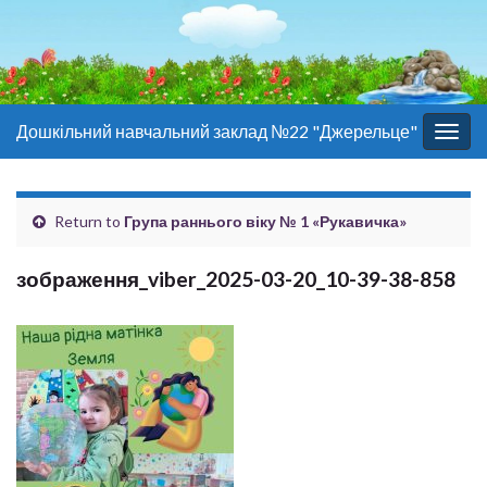
Дошкільний навчальний заклад №22 "Джерельце"
Togg
navig
Return to
Група раннього віку № 1 «Рукавичка»
зображення_viber_2025-03-20_10-39-38-858