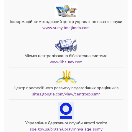
Інформаційно-методичний центр управління освіти і науки
www.sumy-imc.jimdo.com
Міська централізована бібліотечна система
www.libsumy.com
Центр професійного розвитку педагогічних працівників
sites.google.com/view/centrprppsmr
Управління Державної служби якості освіти
sqe.gov.ua/organ/upravlinnya-sqe-sumy