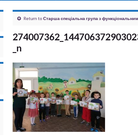
Return to
Старша спеціальна група з функціональни
274007362_14470637290302
_n