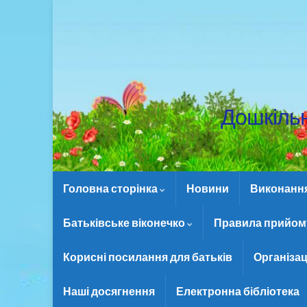
Дошкіль
Головна сторінка
Новини
Виконання 
Батьківське віконечко
Правила прийому
Корисні посилання для батьків
Організац
Наші досягнення
Електронна бібліотека