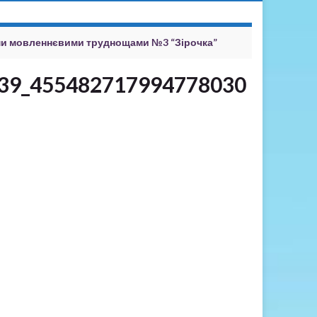
ми мовленнєвими труднощами №3 “Зірочка”
39_455482717994778030