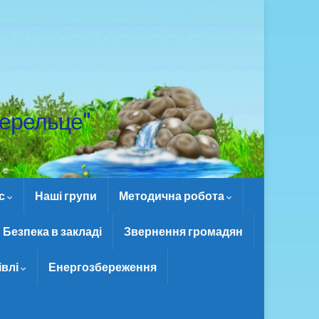
ерельце"
ас
Наші групи
Методична робота
Безпека в закладі
Звернення громадян
івлі
Енергозбереження