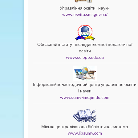
Управління освіти і науки
www.osvita.smr.gov.ua/
Обласний інститут післядипломної педагогічної
освіти
www.soippo.edu.ua
Інформаційно-методичний центр управління освіти
і науки
www.sumy-imc.jimdo.com
Міська централізована бібліотечна система
www.libsumy.com