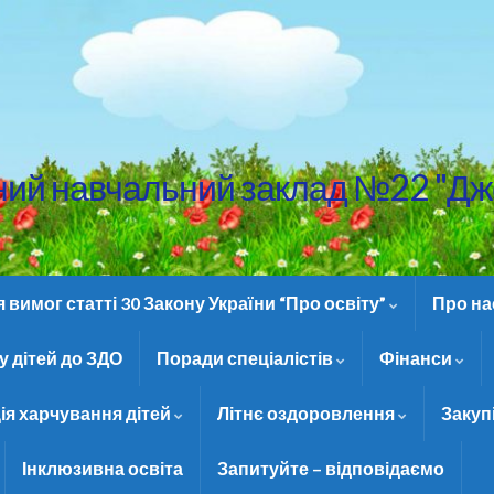
ний навчальний заклад №22 "Дж
вимог статті 30 Закону України “Про освіту”
Про н
 дітей до ЗДО
Поради спеціалістів
Фінанси
ія харчування дітей
Літнє оздоровлення
Закуп
Інклюзивна освіта
Запитуйте – відповідаємо