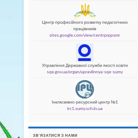
Центр професійного розвитку педагогічних
працівників
sites.google.com/view/centrprppsmr
Управління Державної служби якості освіти
sqe.gov.ua/organ/upravlinnya-sqe-sumy
Інклюзивно-ресурсний центр №1
irc1.sumy.sch.in.ua
ЗВ’ЯЗАТИСЯ З НАМИ