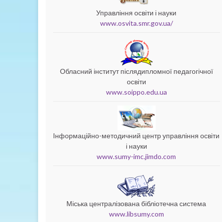
Управління освіти і науки
www.osvita.smr.gov.ua/
Обласний інститут післядипломної педагогічної
освіти
www.soippo.edu.ua
Інформаційно-методичний центр управління освіти
і науки
www.sumy-imc.jimdo.com
Міська централізована бібліотечна система
www.libsumy.com