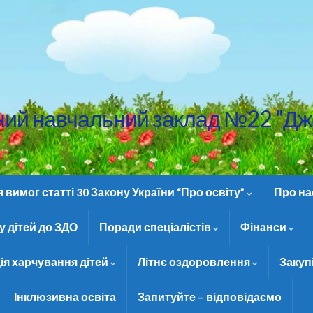
ний навчальний заклад №22 "Дж
вимог статті 30 Закону України “Про освіту”
Про н
 дітей до ЗДО
Поради спеціалістів
Фінанси
ія харчування дітей
Літнє оздоровлення
Закуп
Інклюзивна освіта
Запитуйте – відповідаємо