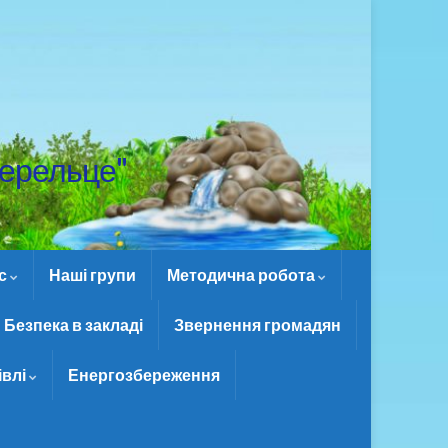
ерельце"
ас
Наші групи
Методична робота
Безпека в закладі
Звернення громадян
івлі
Енергозбереження