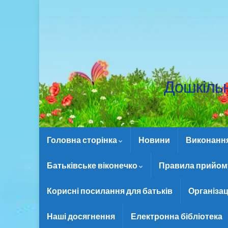
Дошкіль
Головна сторінка
Новини
Виконання 
Батьківське віконечко
Правила прийому
Корисні посилання для батьків
Організац
Наші досягнення
Електронна бібліотека