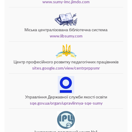
www.sumy-imc.jimdo.com
Міська централізована бібліотечна система
www.libsumy.com
Центр професійного розвитку педагогічних працівників
sites.google.com/view/centrprppsmr
Управління Державної служби якості освіти
sqe.gov.ua/organ/upravlinnya-sqe-sumy
Інклюзивно-ресурсний центр №1