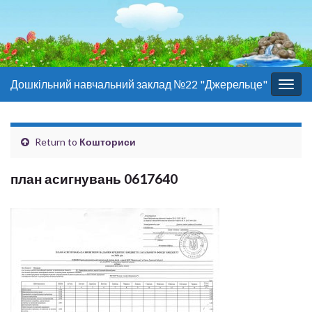
Дошкільний навчальний заклад №22 "Джерельце"
Togg
navig
Return to
Кошториси
план асигнувань 0617640