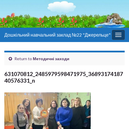
Дошкільний навчальний заклад №22 "Джерельце"
Togg
navig
Return to
Методичні заходи
631070812_2485979598471975_36893174187
40576331_n