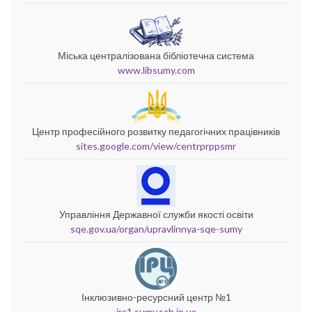
Міська централізована бібліотечна система
www.libsumy.com
Центр професійного розвитку педагогічних працівників
sites.google.com/view/centrprppsmr
Управління Державної служби якості освіти
sqe.gov.ua/organ/upravlinnya-sqe-sumy
Інклюзивно-ресурсний центр №1
irc1.sumy.sch.in.ua