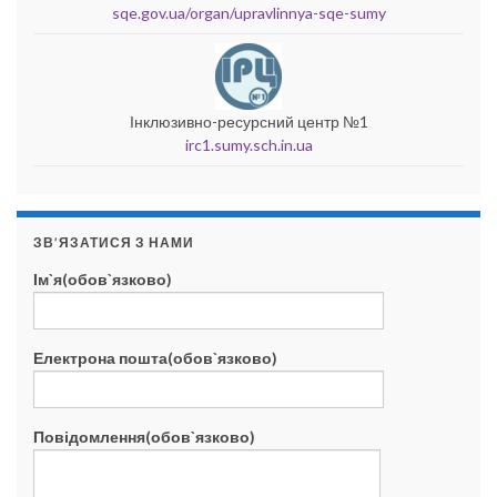
sqe.gov.ua/organ/upravlinnya-sqe-sumy
Інклюзивно-ресурсний центр №1
irc1.sumy.sch.in.ua
ЗВ’ЯЗАТИСЯ З НАМИ
Ім`я(обов`язково)
Електрона пошта(обов`язково)
Повідомлення(обов`язково)