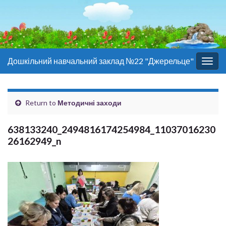
Дошкільний навчальний заклад №22 "Джерельце"
Togg
navig
Return to
Методичні заходи
638133240_2494816174254984_11037016230
26162949_n