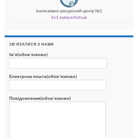
Інклюзивно-ресурсний центр №1
irc1.sumy.sch.in.ua
ЗВ’ЯЗАТИСЯ З НАМИ
Ім`я(обов`язково)
Електрона пошта(обов`язково)
Повідомлення(обов`язково)