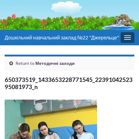
Дошкільний навчальний заклад №22 "Джерельце"
Togg
navig
Return to
Методичні заходи
650373519_1433653228771545_22391042523
95081973_n