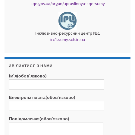
sqe.gov.ua/organ/upravlinnya-sqe-sumy
Інклюзивно-ресурсний центр №1
irc1.sumy.sch.in.ua
ЗВ’ЯЗАТИСЯ З НАМИ
Ім`я(обов`язково)
Електрона пошта(обов`язково)
Повідомлення(обов`язково)