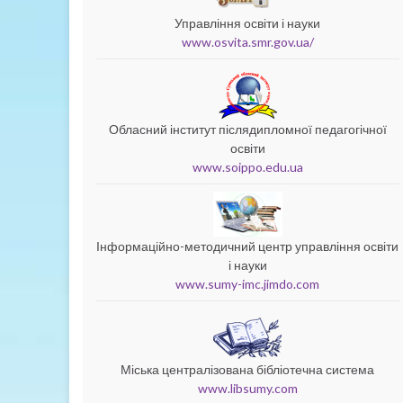
Управління освіти і науки
www.osvita.smr.gov.ua/
Обласний інститут післядипломної педагогічної
освіти
www.soippo.edu.ua
Інформаційно-методичний центр управління освіти
і науки
www.sumy-imc.jimdo.com
Міська централізована бібліотечна система
www.libsumy.com