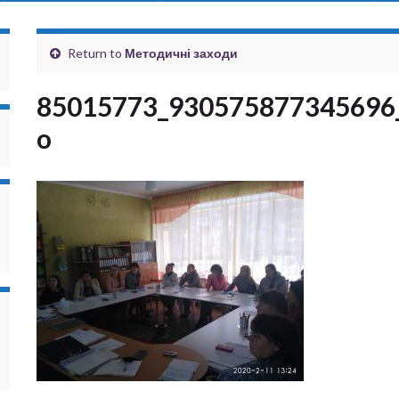
Return to
Методичні заходи
85015773_930575877345696
o