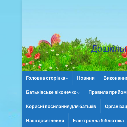
Дошкіль
Головна сторінка
Новини
Виконання 
Батьківське віконечко
Правила прийому
Корисні посилання для батьків
Організац
Наші досягнення
Електронна бібліотека