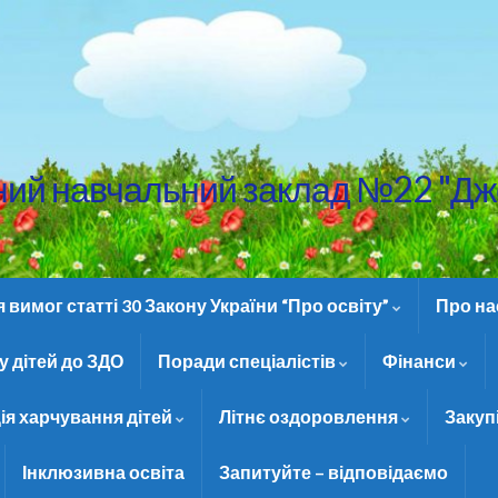
ний навчальний заклад №22 "Дж
вимог статті 30 Закону України “Про освіту”
Про н
 дітей до ЗДО
Поради спеціалістів
Фінанси
ія харчування дітей
Літнє оздоровлення
Закуп
Інклюзивна освіта
Запитуйте – відповідаємо