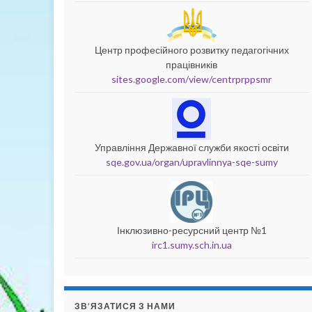
Центр професійного розвитку педагогічних
працівників
sites.google.com/view/centrprppsmr
Управління Державної служби якості освіти
sqe.gov.ua/organ/upravlinnya-sqe-sumy
Інклюзивно-ресурсний центр №1
irc1.sumy.sch.in.ua
ЗВ’ЯЗАТИСЯ З НАМИ