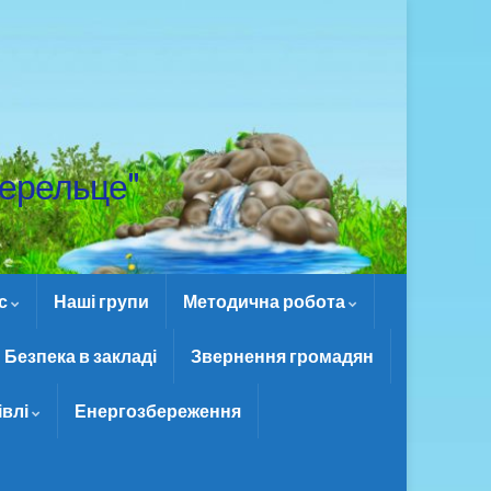
ерельце"
ас
Наші групи
Методична робота
Безпека в закладі
Звернення громадян
івлі
Енергозбереження