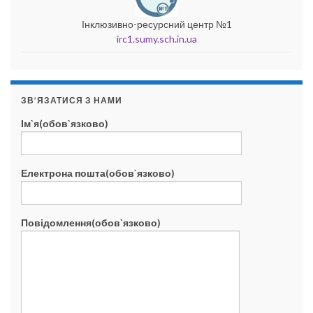
Інклюзивно-ресурсний центр №1
irc1.sumy.sch.in.ua
ЗВ’ЯЗАТИСЯ З НАМИ
Ім`я(обов`язково)
Електрона пошта(обов`язково)
Повідомлення(обов`язково)