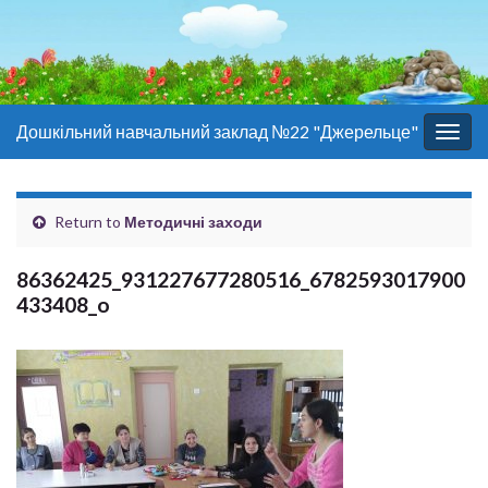
Дошкільний навчальний заклад №22 "Джерельце"
Togg
navig
Return to
Методичні заходи
86362425_931227677280516_6782593017900
433408_o