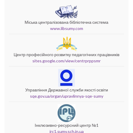
Міська централізована бібліотечна система
www.libsumy.com
Центр професійного розвитку педагогічних працівників
sites.google.com/view/centrprppsmr
Управління Державної служби якості освіти
sqe.gov.ua/organ/upravlinnya-sqe-sumy
Інклюзивно-ресурсний центр №1
irc1.sumy.sch.in.ua