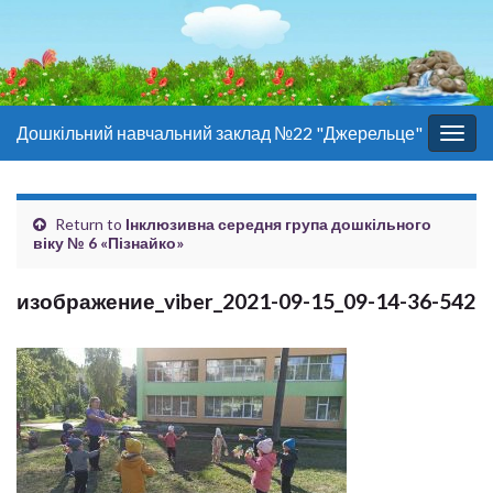
Дошкільний навчальний заклад №22 "Джерельце"
Togg
navig
Return to
Інклюзивна середня група дошкільного
віку № 6 «Пізнайко»
изображение_viber_2021-09-15_09-14-36-542