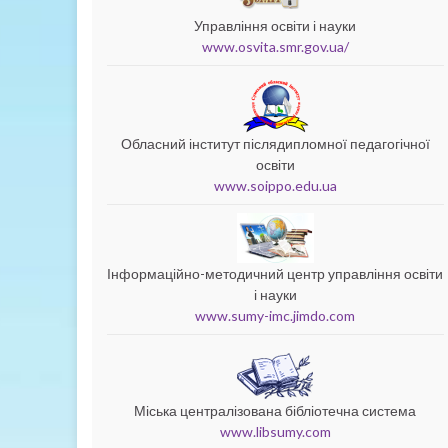
Управління освіти і науки
www.osvita.smr.gov.ua/
Обласний інститут післядипломної педагогічної
освіти
www.soippo.edu.ua
Інформаційно-методичний центр управління освіти
і науки
www.sumy-imc.jimdo.com
Міська централізована бібліотечна система
www.libsumy.com