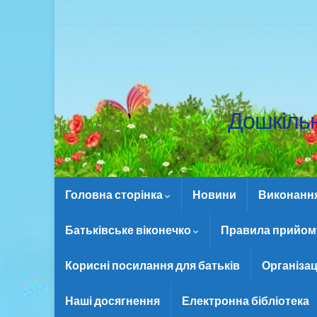
Дошкіль
Головна сторінка
Новини
Виконання 
Батьківське віконечко
Правила прийому
Корисні посилання для батьків
Організац
Наші досягнення
Електронна бібліотека