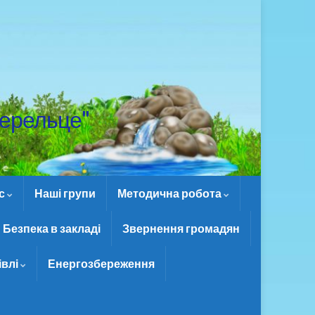
ерельце"
ас
Наші групи
Методична робота
Безпека в закладі
Звернення громадян
івлі
Енергозбереження