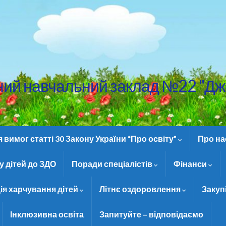
ний навчальний заклад №22 "Дж
вимог статті 30 Закону України “Про освіту”
Про н
 дітей до ЗДО
Поради спеціалістів
Фінанси
ія харчування дітей
Літнє оздоровлення
Закуп
Інклюзивна освіта
Запитуйте – відповідаємо