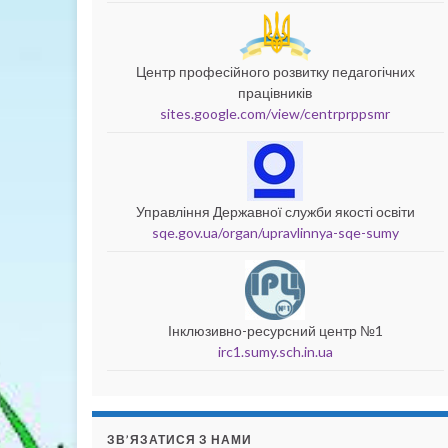
Центр професійного розвитку педагогічних
працівників
sites.google.com/view/centrprppsmr
Управління Державної служби якості освіти
sqe.gov.ua/organ/upravlinnya-sqe-sumy
Інклюзивно-ресурсний центр №1
irc1.sumy.sch.in.ua
ЗВ’ЯЗАТИСЯ З НАМИ