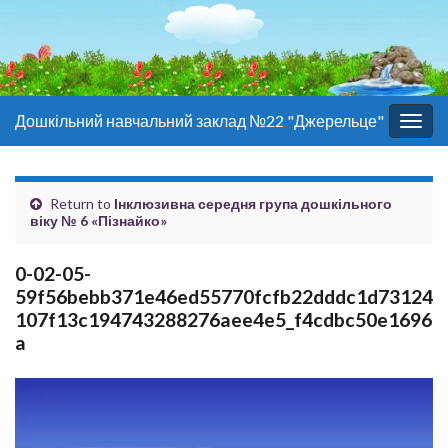
Дошкільний навчальний заклад №22 "Джерельце"
Togg
navig
Return to
Інклюзивна середня група дошкільного
віку № 6 «Пізнайко»
0-02-05-
59f56bebb371e46ed55770fcfb22dddc1d73124
107f13c194743288276aee4e5_f4cdbc50e1696
a
Відеопрогравач