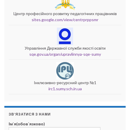
Центр професійного розвитку педагогічних працівників
sites.google.com/view/centrprppsmr
Управління Державної служби якості освіти
sqe.gov.ua/organ/upravlinnya-sqe-sumy
Інклюзивно-ресурсний центр №1
irc1.sumy.sch.in.ua
ЗВ’ЯЗАТИСЯ З НАМИ
Ім`я(обов`язково)