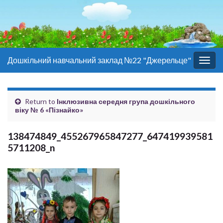
Дошкільний навчальний заклад №22 "Джерельце"
Togg
navig
Return to
Інклюзивна середня група дошкільного
віку № 6 «Пізнайко»
138474849_455267965847277_647419939581
5711208_n