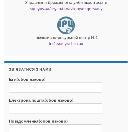
Управління Державної служби якості освіти
sqe.gov.ua/organ/upravlinnya-sqe-sumy
Інклюзивно-ресурсний центр №1
irc1.sumy.sch.in.ua
ЗВ’ЯЗАТИСЯ З НАМИ
Ім`я(обов`язково)
Електрона пошта(обов`язково)
Повідомлення(обов`язково)