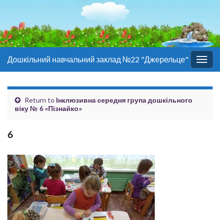
Дошкільний навчальний заклад №22 "Джерельце"
Togg
navig
Return to
Інклюзивна середня група дошкільного
віку № 6 «Пізнайко»
6