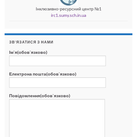
Інклюзивно-ресурсний центр №1
irc1.sumy.sch.in.ua
ЗВ’ЯЗАТИСЯ З НАМИ
Ім`я(обов`язково)
Електрона пошта(обов`язково)
Повідомлення(обов`язково)