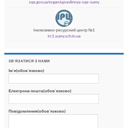
sqe.gov.ua/organ/upravlinnya-sqe-sumy
Інклюзивно-ресурсний центр №1
irc1.sumy.sch.in.ua
ЗВ’ЯЗАТИСЯ З НАМИ
Ім`я(обов`язково)
Електрона пошта(обов`язково)
Повідомлення(обов`язково)