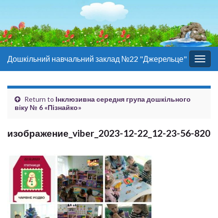
Дошкільний навчальний заклад №22 "Джерельце"
Togg
navig
Return to
Інклюзивна середня група дошкільного
віку № 6 «Пізнайко»
изображение_viber_2023-12-22_12-23-56-820