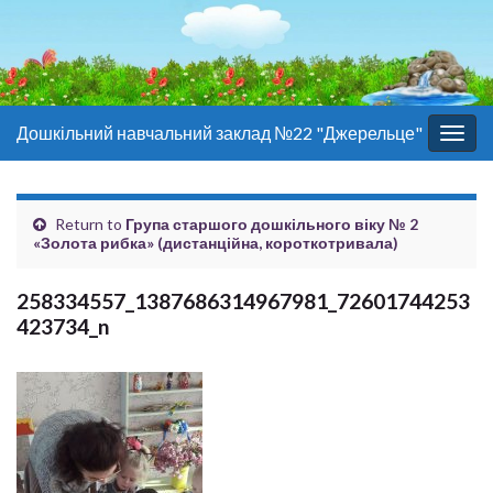
Дошкільний навчальний заклад №22 "Джерельце"
Togg
navig
Return to
Група старшого дошкільного віку № 2
«Золота рибка» (дистанційна, короткотривала)
258334557_1387686314967981_72601744253
423734_n