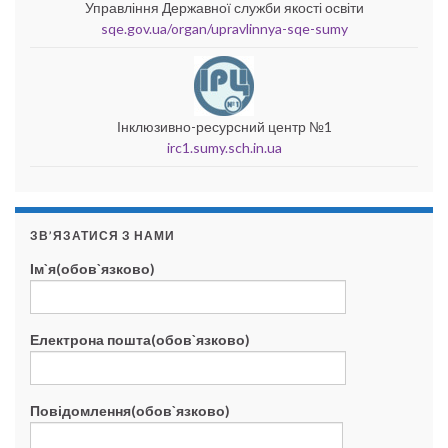
Управління Державної служби якості освіти
sqe.gov.ua/organ/upravlinnya-sqe-sumy
Інклюзивно-ресурсний центр №1
irc1.sumy.sch.in.ua
ЗВ’ЯЗАТИСЯ З НАМИ
Ім`я(обов`язково)
Електрона пошта(обов`язково)
Повідомлення(обов`язково)