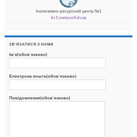
Інклюзивно-ресурсний центр №1
irc1.sumy.sch.in.ua
ЗВ’ЯЗАТИСЯ З НАМИ
Ім`я(обов`язково)
Електрона пошта(обов`язково)
Повідомлення(обов`язково)