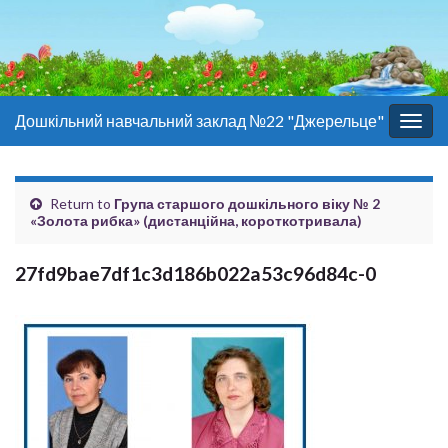
Дошкільний навчальний заклад №22 "Джерельце"
Togg
navig
Return to
Група старшого дошкільного віку № 2
«Золота рибка» (дистанційна, короткотривала)
27fd9bae7df1c3d186b022a53c96d84c-0