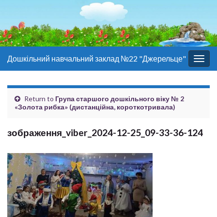
Дошкільний навчальний заклад №22 "Джерельце"
Togg
navig
Return to
Група старшого дошкільного віку № 2
«Золота рибка» (дистанційна, короткотривала)
зображення_viber_2024-12-25_09-33-36-124