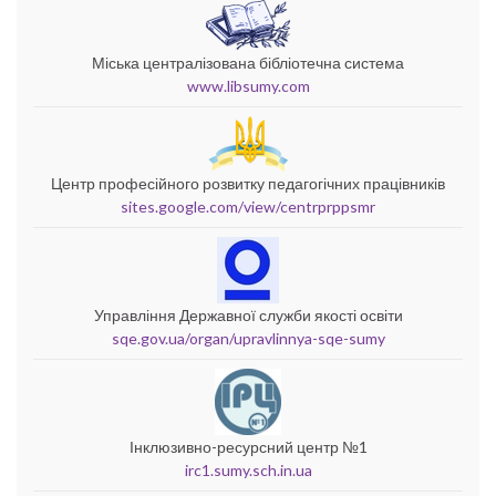
Міська централізована бібліотечна система
www.libsumy.com
Центр професійного розвитку педагогічних працівників
sites.google.com/view/centrprppsmr
Управління Державної служби якості освіти
sqe.gov.ua/organ/upravlinnya-sqe-sumy
Інклюзивно-ресурсний центр №1
irc1.sumy.sch.in.ua