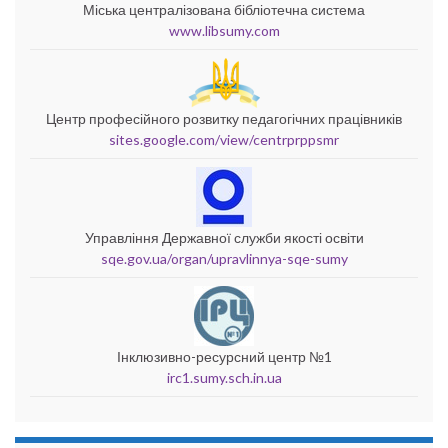
Міська централізована бібліотечна система
www.libsumy.com
Центр професійного розвитку педагогічних працівників
sites.google.com/view/centrprppsmr
Управління Державної служби якості освіти
sqe.gov.ua/organ/upravlinnya-sqe-sumy
Інклюзивно-ресурсний центр №1
irc1.sumy.sch.in.ua