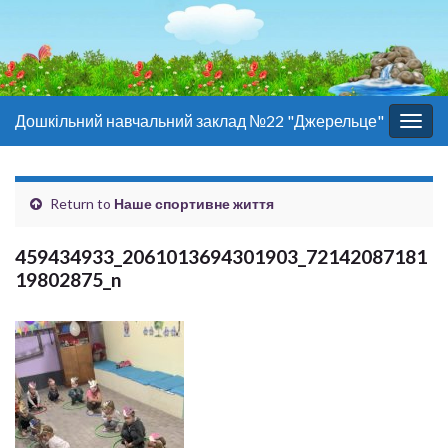
Дошкільний навчальний заклад №22 "Джерельце"
Togg
navig
Return to
Наше спортивне життя
459434933_2061013694301903_72142087181
19802875_n