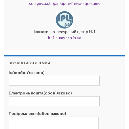
sqe.gov.ua/organ/upravlinnya-sqe-sumy
Інклюзивно-ресурсний центр №1
irc1.sumy.sch.in.ua
ЗВ’ЯЗАТИСЯ З НАМИ
Ім`я(обов`язково)
Електрона пошта(обов`язково)
Повідомлення(обов`язково)