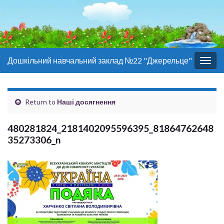
Дошкільний навчальний заклад №22 "Джерельце"
Togg
navig
Return to
Наші досягнення
480281824_2181402095596395_81864762648
35273306_n