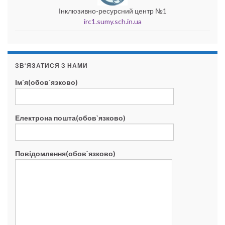
Інклюзивно-ресурсний центр №1
irc1.sumy.sch.in.ua
ЗВ’ЯЗАТИСЯ З НАМИ
Ім`я(обов`язково)
Електрона пошта(обов`язково)
Повідомлення(обов`язково)