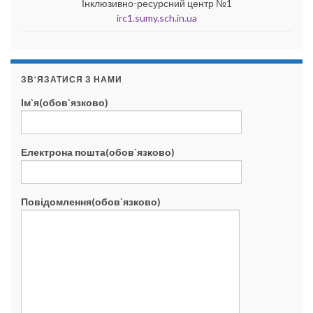
Інклюзивно-ресурсний центр №1
irc1.sumy.sch.in.ua
ЗВ’ЯЗАТИСЯ З НАМИ
Ім`я(обов`язково)
Електрона пошта(обов`язково)
Повідомлення(обов`язково)