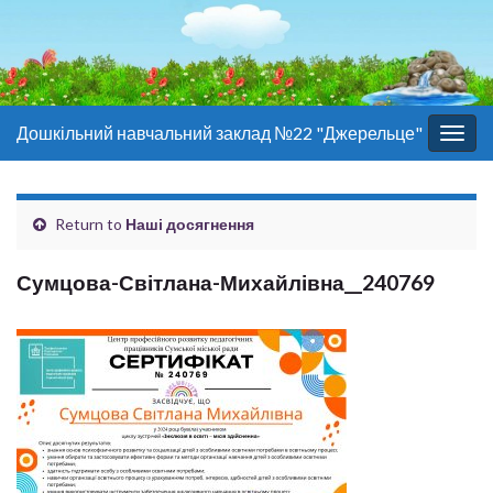
Дошкільний навчальний заклад №22 "Джерельце"
Togg
navig
Return to
Наші досягнення
Сумцова-Світлана-Михайлівна__240769