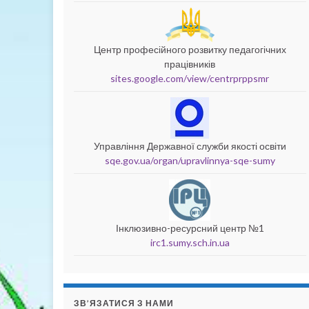
Центр професійного розвитку педагогічних
працівників
sites.google.com/view/centrprppsmr
Управління Державної служби якості освіти
sqe.gov.ua/organ/upravlinnya-sqe-sumy
Інклюзивно-ресурсний центр №1
irc1.sumy.sch.in.ua
ЗВ’ЯЗАТИСЯ З НАМИ