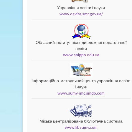
Управління освіти і науки
www.osvita.smr.gov.ua/
Обласний інститут післядипломної педагогічної
освіти
www.soippo.edu.ua
Інформаційно-методичний центр управління освіти
і науки
www.sumy-imc.jimdo.com
Міська централізована бібліотечна система
www.libsumy.com