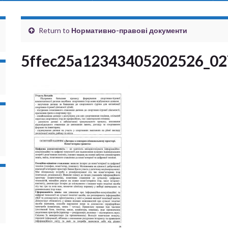
Return to
Нормативно-правові документи
5ffec25a12343405202526_02