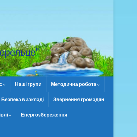
ерельце"
ас
Наші групи
Методична робота
Безпека в закладі
Звернення громадян
івлі
Енергозбереження