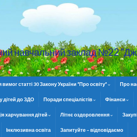
ний навчальний заклад №22 "Дж
вимог статті 30 Закону України “Про освіту”
Про н
 дітей до ЗДО
Поради спеціалістів
Фінанси
ія харчування дітей
Літнє оздоровлення
Закуп
Інклюзивна освіта
Запитуйте – відповідаємо