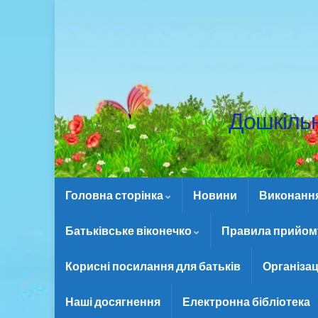
Дошкіль
Головна сторінка
Новини
Виконання 
Батьківське віконечко
Правила прийому
Корисні посилання для батьків
Організац
Наші досягнення
Електронна бібліотека