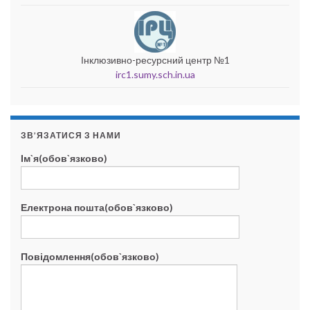
Інклюзивно-ресурсний центр №1
irc1.sumy.sch.in.ua
ЗВ’ЯЗАТИСЯ З НАМИ
Ім`я(обов`язково)
Електрона пошта(обов`язково)
Повідомлення(обов`язково)