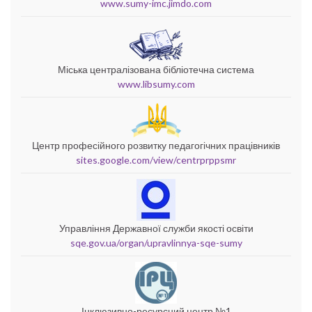
www.sumy-imc.jimdo.com
Міська централізована бібліотечна система
www.libsumy.com
Центр професійного розвитку педагогічних працівників
sites.google.com/view/centrprppsmr
Управління Державної служби якості освіти
sqe.gov.ua/organ/upravlinnya-sqe-sumy
Інклюзивно-ресурсний центр №1