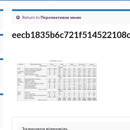
Return to
Перспективне меню
eecb1835b6c721f514522108
Залишити відповідь