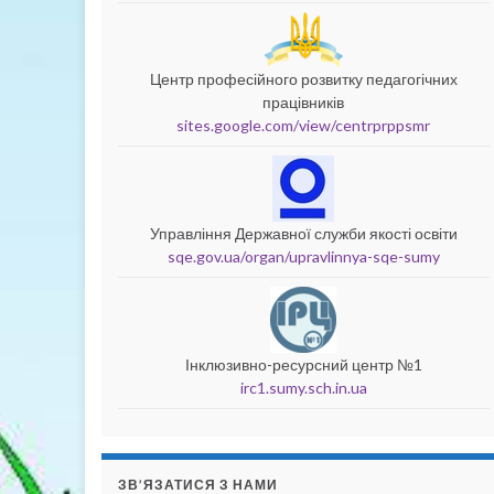
Центр професійного розвитку педагогічних
працівників
sites.google.com/view/centrprppsmr
Управління Державної служби якості освіти
sqe.gov.ua/organ/upravlinnya-sqe-sumy
Інклюзивно-ресурсний центр №1
irc1.sumy.sch.in.ua
ЗВ’ЯЗАТИСЯ З НАМИ