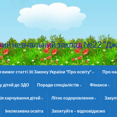
ний навчальний заклад №22 "Дж
вимог статті 30 Закону України “Про освіту”
Про н
 дітей до ЗДО
Поради спеціалістів
Фінанси
ія харчування дітей
Літнє оздоровлення
Закуп
Інклюзивна освіта
Запитуйте – відповідаємо