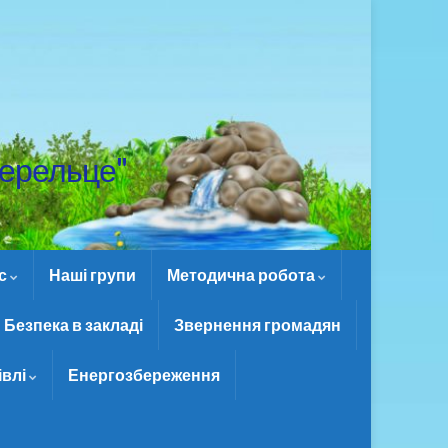
ерельце"
ас
Наші групи
Методична робота
Безпека в закладі
Звернення громадян
івлі
Енергозбереження