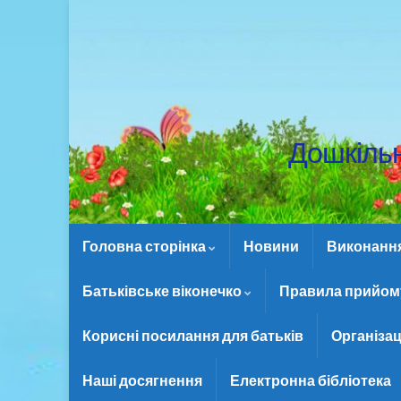
Дошкіль
Головна сторінка
Новини
Виконання 
Батьківське віконечко
Правила прийому
Корисні посилання для батьків
Організац
Наші досягнення
Електронна бібліотека