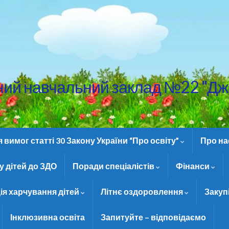
ний навчальний заклад №22 "Дж
вимог статті 30 Закону України “Про освіту”
Про н
 дітей до ЗДО
Поради спеціалістів
Фінанси
ія харчування дітей
Літнє оздоровлення
Закуп
Інклюзивна освіта
Запитуйте – відповідаємо