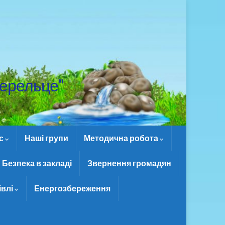
ерельце"
ас
Наші групи
Методична робота
Безпека в закладі
Звернення громадян
івлі
Енергозбереження