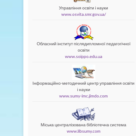
Управління освіти і науки
www.osvita.smr.gov.ua/
Обласний інститут післядипломної педагогічної
освіти
www.soippo.edu.ua
Інформаційно-методичний центр управління освіти
і науки
www.sumy-imc.jimdo.com
Міська централізована бібліотечна система
www.libsumy.com