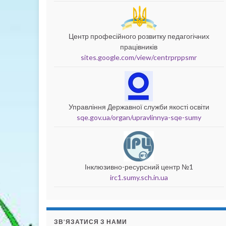
Центр професійного розвитку педагогічних
працівників
sites.google.com/view/centrprppsmr
Управління Державної служби якості освіти
sqe.gov.ua/organ/upravlinnya-sqe-sumy
Інклюзивно-ресурсний центр №1
irc1.sumy.sch.in.ua
ЗВ’ЯЗАТИСЯ З НАМИ