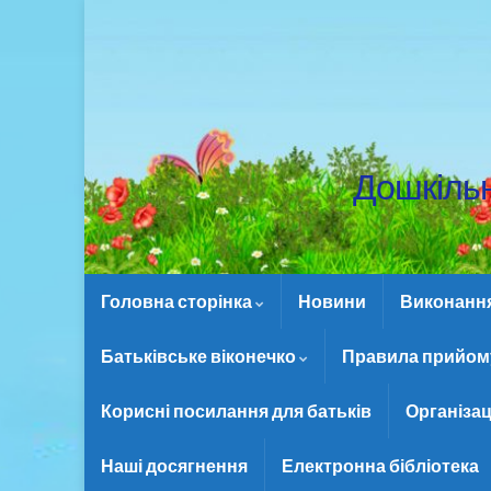
Дошкіль
Головна сторінка
Новини
Виконання 
Батьківське віконечко
Правила прийому
Корисні посилання для батьків
Організац
Наші досягнення
Електронна бібліотека