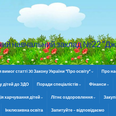
ний навчальний заклад №22 "Дж
вимог статті 30 Закону України “Про освіту”
Про н
 дітей до ЗДО
Поради спеціалістів
Фінанси
ія харчування дітей
Літнє оздоровлення
Закуп
Інклюзивна освіта
Запитуйте – відповідаємо