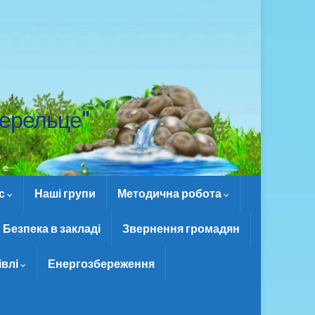
ерельце"
ас
Наші групи
Методична робота
Безпека в закладі
Звернення громадян
івлі
Енергозбереження