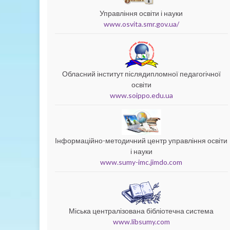
Управління освіти і науки
www.osvita.smr.gov.ua/
Обласний інститут післядипломної педагогічної
освіти
www.soippo.edu.ua
Інформаційно-методичний центр управління освіти
і науки
www.sumy-imc.jimdo.com
Міська централізована бібліотечна система
www.libsumy.com