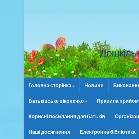
Дошкіль
Головна сторінка
Новини
Виконання 
Батьківське віконечко
Правила прийому
Корисні посилання для батьків
Організац
Наші досягнення
Електронна бібліотека