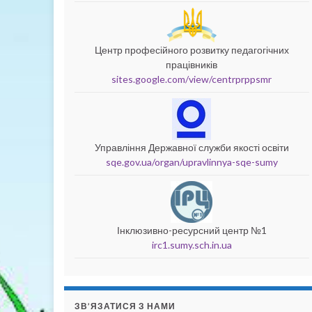
Центр професійного розвитку педагогічних
працівників
sites.google.com/view/centrprppsmr
Управління Державної служби якості освіти
sqe.gov.ua/organ/upravlinnya-sqe-sumy
Інклюзивно-ресурсний центр №1
irc1.sumy.sch.in.ua
ЗВ’ЯЗАТИСЯ З НАМИ