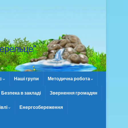
ерельце"
ас
Наші групи
Методична робота
Безпека в закладі
Звернення громадян
івлі
Енергозбереження