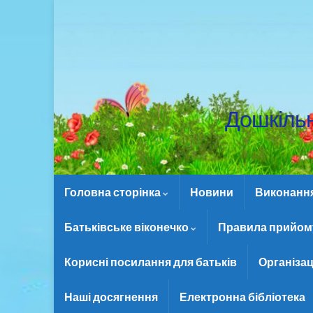
Дошкіль
Головна сторінка
Новини
Виконання 
Батьківське віконечко
Правила прийому
Корисні посилання для батьків
Організац
Наші досягнення
Електронна бібліотека