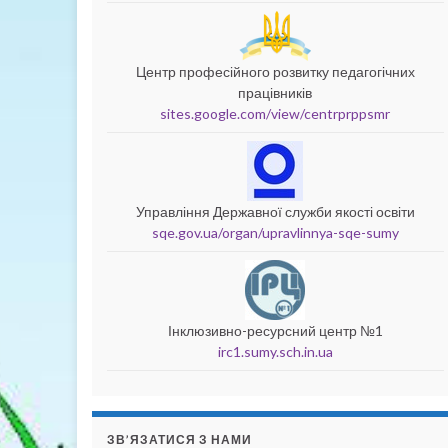
Центр професійного розвитку педагогічних
працівників
sites.google.com/view/centrprppsmr
Управління Державної служби якості освіти
sqe.gov.ua/organ/upravlinnya-sqe-sumy
Інклюзивно-ресурсний центр №1
irc1.sumy.sch.in.ua
ЗВ’ЯЗАТИСЯ З НАМИ