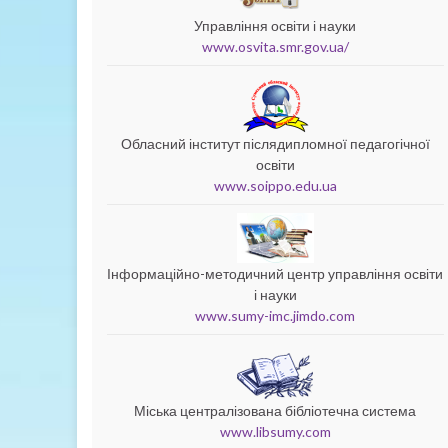
Управління освіти і науки
www.osvita.smr.gov.ua/
Обласний інститут післядипломної педагогічної
освіти
www.soippo.edu.ua
Інформаційно-методичний центр управління освіти
і науки
www.sumy-imc.jimdo.com
Міська централізована бібліотечна система
www.libsumy.com