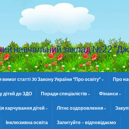
ний навчальний заклад №22 "Дж
вимог статті 30 Закону України “Про освіту”
Про н
 дітей до ЗДО
Поради спеціалістів
Фінанси
ія харчування дітей
Літнє оздоровлення
Закуп
Інклюзивна освіта
Запитуйте – відповідаємо