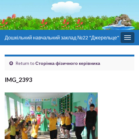
Дошкільний навчальний заклад №22 "Джерельце"
Togg
navig
Return to
Сторінка фізичного керівника
IMG_2393