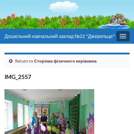
Дошкільний навчальний заклад №22 "Джерельце"
Togg
navig
Return to
Сторінка фізичного керівника
IMG_2557