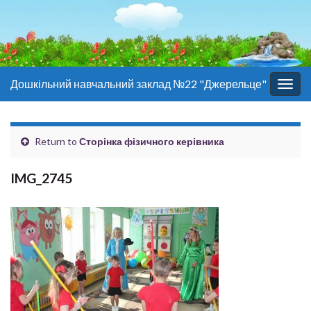
Дошкільний навчальний заклад №22 "Джерельце"
Togg
navig
Return to
Сторінка фізичного керівника
IMG_2745