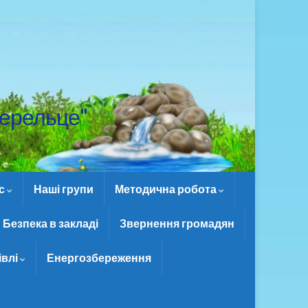
ерельце"
ас
Наші групи
Методична робота
Безпека в закладі
Звернення громадян
івлі
Енергозбереження