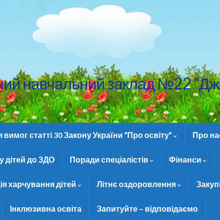
ний навчальний заклад №22 "Дж
вимог статті 30 Закону України “Про освіту”
Про н
 дітей до ЗДО
Поради спеціалістів
Фінанси
ія харчування дітей
Літнє оздоровлення
Закуп
Інклюзивна освіта
Запитуйте – відповідаємо