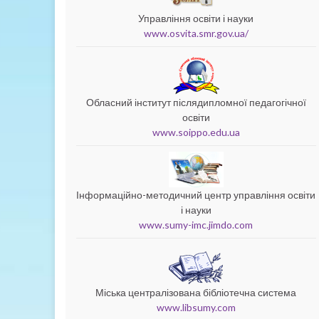
Управління освіти і науки
www.osvita.smr.gov.ua/
Обласний інститут післядипломної педагогічної
освіти
www.soippo.edu.ua
Інформаційно-методичний центр управління освіти
і науки
www.sumy-imc.jimdo.com
Міська централізована бібліотечна система
www.libsumy.com