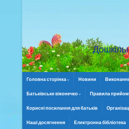
Дошкіль
Головна сторінка
Новини
Виконання 
Батьківське віконечко
Правила прийому
Корисні посилання для батьків
Організац
Наші досягнення
Електронна бібліотека