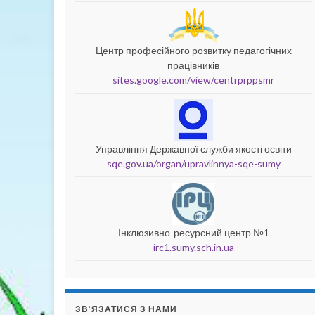
Центр професійного розвитку педагогічних
працівників
sites.google.com/view/centrprppsmr
Управління Державної служби якості освіти
sqe.gov.ua/organ/upravlinnya-sqe-sumy
Інклюзивно-ресурсний центр №1
irc1.sumy.sch.in.ua
ЗВ’ЯЗАТИСЯ З НАМИ