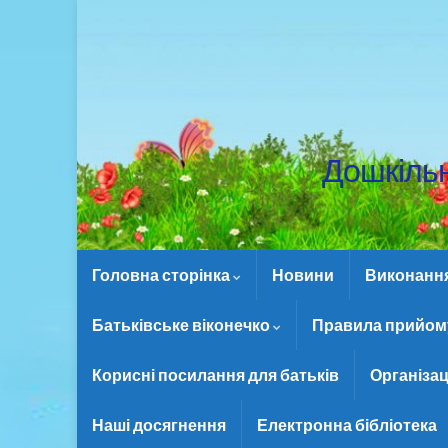
Дошкіль
Головна сторінка
Новини
Виконання 
Батьківське віконечко
Правила прийому
Корисні посилання для батьків
Організац
Наші досягнення
Електронна бібліотека