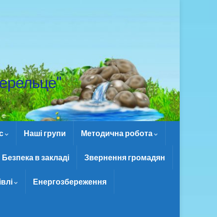
ерельце"
ас
Наші групи
Методична робота
Безпека в закладі
Звернення громадян
івлі
Енергозбереження