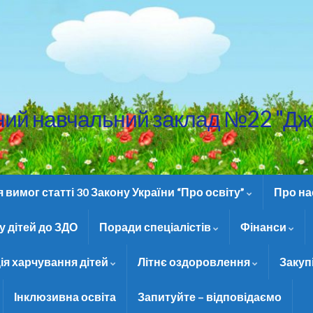
ний навчальний заклад №22 "Дж
вимог статті 30 Закону України “Про освіту”
Про н
 дітей до ЗДО
Поради спеціалістів
Фінанси
ія харчування дітей
Літнє оздоровлення
Закуп
Інклюзивна освіта
Запитуйте – відповідаємо