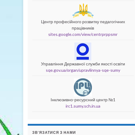
Центр професійного розвитку педагогічних
працівників
sites.google.com/view/centrprppsmr
Управління Державної служби якості освіти
sqe.gov.ua/organ/upravlinnya-sqe-sumy
Інклюзивно-ресурсний центр №1
irc1.sumy.sch.in.ua
ЗВ’ЯЗАТИСЯ З НАМИ