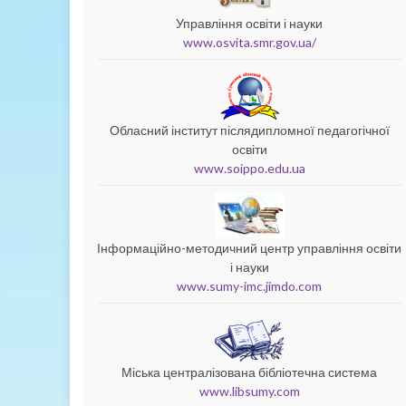
Управління освіти і науки
www.osvita.smr.gov.ua/
Обласний інститут післядипломної педагогічної
освіти
www.soippo.edu.ua
Інформаційно-методичний центр управління освіти
і науки
www.sumy-imc.jimdo.com
Міська централізована бібліотечна система
www.libsumy.com