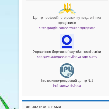
Центр професійного розвитку педагогічних
працівників
sites.google.com/view/centrprppsmr
Управління Державної служби якості освіти
sqe.gov.ua/organ/upravlinnya-sqe-sumy
Інклюзивно-ресурсний центр №1
irc1.sumy.sch.in.ua
ЗВ’ЯЗАТИСЯ З НАМИ