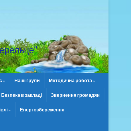
ерельце"
ас
Наші групи
Методична робота
Безпека в закладі
Звернення громадян
івлі
Енергозбереження