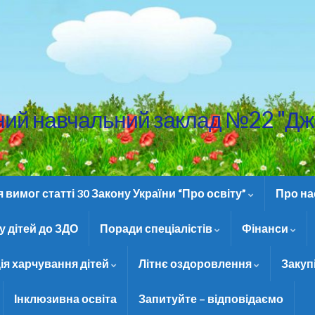
ний навчальний заклад №22 "Дж
вимог статті 30 Закону України “Про освіту”
Про н
 дітей до ЗДО
Поради спеціалістів
Фінанси
ія харчування дітей
Літнє оздоровлення
Закуп
Інклюзивна освіта
Запитуйте – відповідаємо