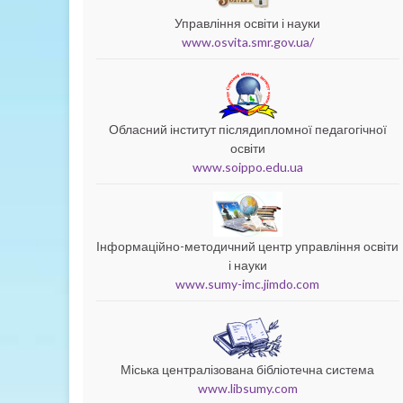
Управління освіти і науки
www.osvita.smr.gov.ua/
Обласний інститут післядипломної педагогічної
освіти
www.soippo.edu.ua
Інформаційно-методичний центр управління освіти
і науки
www.sumy-imc.jimdo.com
Міська централізована бібліотечна система
www.libsumy.com