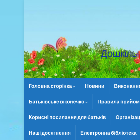
Дошкіль
Головна сторінка
Новини
Виконання 
Батьківське віконечко
Правила прийому
Корисні посилання для батьків
Організац
Наші досягнення
Електронна бібліотека